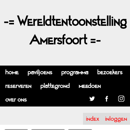
-= Wereldtentoonstelling
Amersfoort =-
home
paviljoens
programma
bezoekers
reserveren
plattegrond
meedoen
over ons
index
inloggen