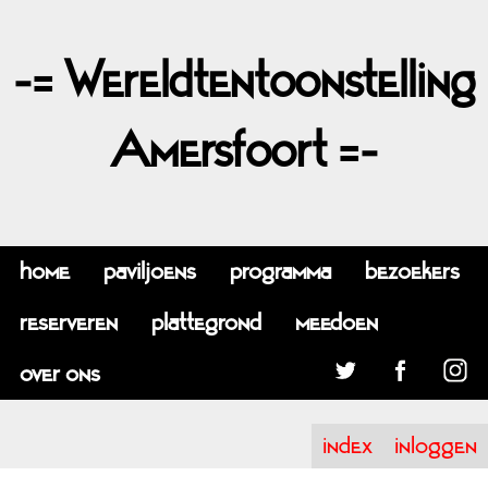
-= Wereldtentoonstelling
Amersfoort =-
home
paviljoens
programma
bezoekers
reserveren
plattegrond
meedoen
over ons
index
inloggen