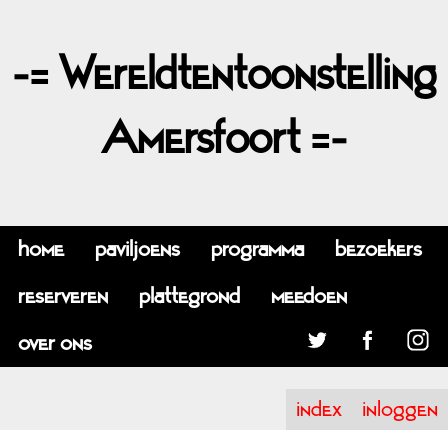
-= Wereldtentoonstelling
Amersfoort =-
home
paviljoens
programma
bezoekers
reserveren
plattegrond
meedoen
over ons
index
inloggen